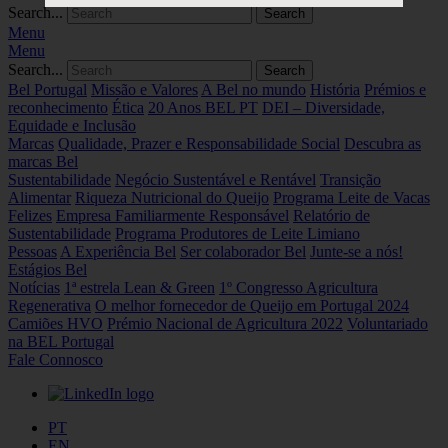
Search...
Menu
Menu
Search...
Bel Portugal
Missão e Valores
A Bel no mundo
História
Prémios e
reconhecimento
Ética
20 Anos BEL PT
DEI – Diversidade,
Equidade e Inclusão
Marcas
Qualidade, Prazer e Responsabilidade Social
Descubra as
marcas Bel
Sustentabilidade
Negócio Sustentável e Rentável
Transição
Alimentar
Riqueza Nutricional do Queijo
Programa Leite de Vacas
Felizes
Empresa Familiarmente Responsável
Relatório de
Sustentabilidade
Programa Produtores de Leite Limiano
Pessoas
A Experiência Bel
Ser colaborador Bel
Junte-se a nós!
Estágios Bel
Notícias
1ª estrela Lean & Green
1º Congresso Agricultura
Regenerativa
O melhor fornecedor de Queijo em Portugal 2024
Camiões HVO
Prémio Nacional de Agricultura 2022
Voluntariado
na BEL Portugal
Fale Connosco
PT
EN