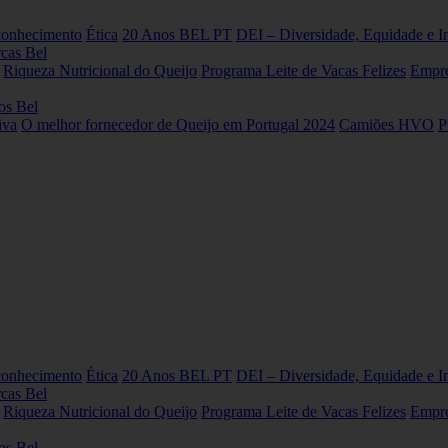
conhecimento
Ética
20 Anos BEL PT
DEI – Diversidade, Equidade e I
cas Bel
Riqueza Nutricional do Queijo
Programa Leite de Vacas Felizes
Empre
os Bel
iva
O melhor fornecedor de Queijo em Portugal 2024
Camiões HVO
P
conhecimento
Ética
20 Anos BEL PT
DEI – Diversidade, Equidade e I
cas Bel
Riqueza Nutricional do Queijo
Programa Leite de Vacas Felizes
Empre
os Bel