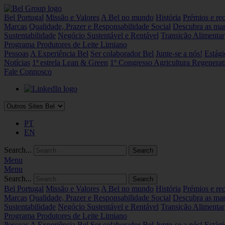
Bel Portugal
Missão e Valores
A Bel no mundo
História
Prémios e re
Marcas
Qualidade, Prazer e Responsabilidade Social
Descubra as mar
Sustentabilidade
Negócio Sustentável e Rentável
Transição Alimentar
Programa Produtores de Leite Limiano
Pessoas
A Experiência Bel
Ser colaborador Bel
Junte-se a nós!
Estági
Notícias
1ª estrela Lean & Green
1º Congresso Agricultura Regenerat
Fale Connosco
PT
EN
Search...
Menu
Menu
Search...
Bel Portugal
Missão e Valores
A Bel no mundo
História
Prémios e re
Marcas
Qualidade, Prazer e Responsabilidade Social
Descubra as mar
Sustentabilidade
Negócio Sustentável e Rentável
Transição Alimentar
Programa Produtores de Leite Limiano
Pessoas
A Experiência Bel
Ser colaborador Bel
Junte-se a nós!
Estági