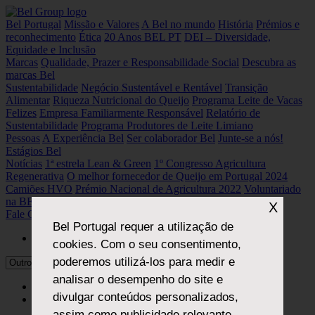
Bel Portugal
Missão e Valores
A Bel no mundo
História
Prémios e
reconhecimento
Ética
20 Anos BEL PT
DEI – Diversidade,
Equidade e Inclusão
Marcas
Qualidade, Prazer e Responsabilidade Social
Descubra as
marcas Bel
Sustentabilidade
Negócio Sustentável e Rentável
Transição
Alimentar
Riqueza Nutricional do Queijo
Programa Leite de Vacas
Felizes
Empresa Familiarmente Responsável
Relatório de
Sustentabilidade
Programa Produtores de Leite Limiano
Pessoas
A Experiência Bel
Ser colaborador Bel
Junte-se a nós!
Estágios Bel
Notícias
1ª estrela Lean & Green
1º Congresso Agricultura
Regenerativa
O melhor fornecedor de Queijo em Portugal 2024
Camiões HVO
Prémio Nacional de Agricultura 2022
Voluntariado
na BEL Portugal
X
Fale Connosco
Bel Portugal
requer a utilização de
cookies. Com o seu consentimento,
poderemos utilizá-los para medir e
analisar o desempenho do site e
PT
divulgar conteúdos personalizados,
EN
assim como publicidade relevante.